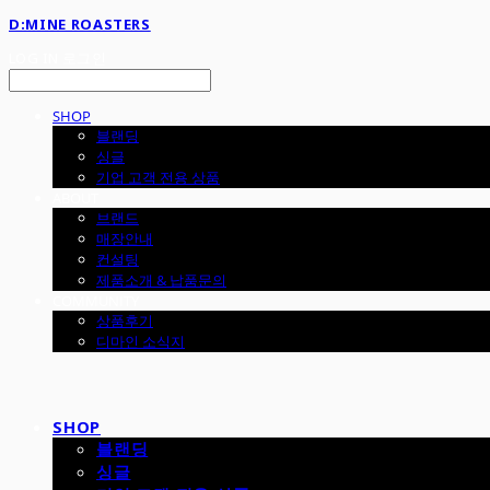
D:MINE ROASTERS
LOG IN
로그인
SHOP
블랜딩
싱글
기업 고객 전용 상품
ABOUT
브랜드
매장안내
컨설팅
제품소개 & 납품문의
COMMUNITY
상품후기
디마인 소식지
SHOP
블랜딩
싱글