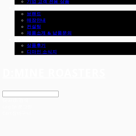
기업 고객 전용 상품
ABOUT
브랜드
매장안내
컨설팅
제품소개 & 납품문의
COMMUNITY
상품후기
디마인 소식지
D:MINE ROASTERS
Search
검색
Log In
로그인
Cart
장바구니