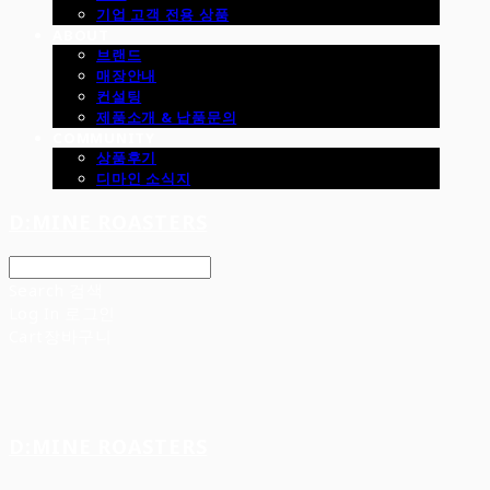
기업 고객 전용 상품
ABOUT
브랜드
매장안내
컨설팅
제품소개 & 납품문의
COMMUNITY
상품후기
디마인 소식지
D:MINE ROASTERS
Search
검색
Log In
로그인
Cart
장바구니
D:MINE ROASTERS