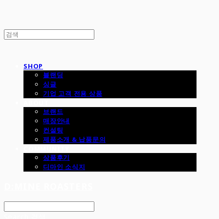
SHOP
블랜딩
싱글
기업 고객 전용 상품
ABOUT
브랜드
매장안내
컨설팅
제품소개 & 납품문의
COMMUNITY
상품후기
디마인 소식지
D:MINE ROASTERS
Search
검색