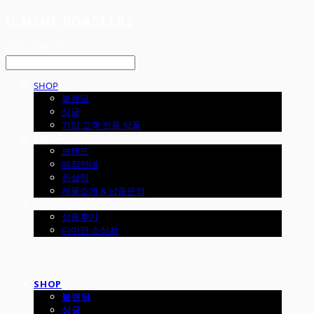
D:MINE ROASTERS
LOG IN
로그인
SHOP
블랜딩
싱글
기업 고객 전용 상품
ABOUT
브랜드
매장안내
컨설팅
제품소개 & 납품문의
COMMUNITY
상품후기
디마인 소식지
SHOP
블랜딩
싱글