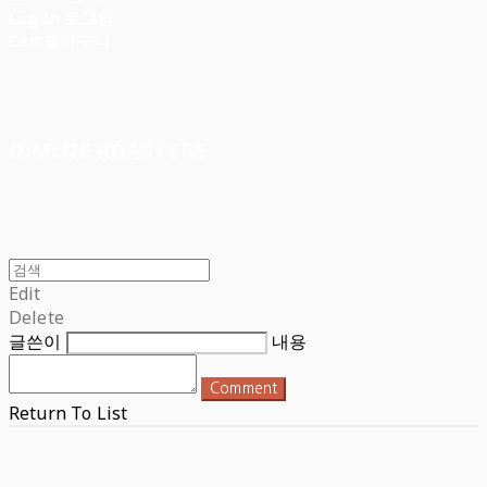
Log In
로그인
Cart
장바구니
D:MINE ROASTERS
Edit
Delete
글쓴이
내용
Comment
Return To List