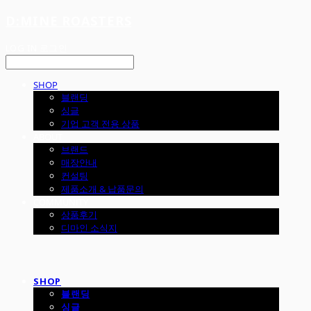
D:MINE ROASTERS
LOG IN
로그인
SHOP
블랜딩
싱글
기업 고객 전용 상품
ABOUT
브랜드
매장안내
컨설팅
제품소개 & 납품문의
COMMUNITY
상품후기
디마인 소식지
SHOP
블랜딩
싱글