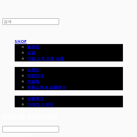
SHOP
블랜딩
싱글
기업 고객 전용 상품
ABOUT
브랜드
매장안내
컨설팅
제품소개 & 납품문의
COMMUNITY
상품후기
디마인 소식지
D:MINE ROASTERS
Search
검색