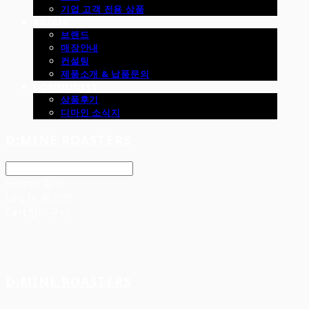
기업 고객 전용 상품
ABOUT
브랜드
매장안내
컨설팅
제품소개 & 납품문의
COMMUNITY
상품후기
디마인 소식지
D:MINE ROASTERS
Search
검색
Log In
로그인
Cart
장바구니
D:MINE ROASTERS