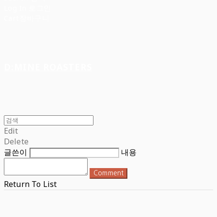
Log In
로그인
Cart
장바구니
D:MINE ROASTERS
Edit
Delete
글쓴이
내용
Comment
Return To List