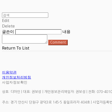
Edit
Delete
글쓴이
내용
Comment
Return To List
이용약관
개인정보처리방침
사업자정보확인
상호: 디마인 | 대표: 권보성 | 개인정보관리책임자: 권보성 | 전화: 070-4010-1
주소: 경기 안산시 단원구 광덕3로 145-5 동일프라자 404호 | 사업자등록