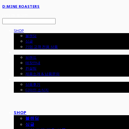
D:MINE ROASTERS
LOG IN
로그인
SHOP
블랜딩
싱글
기업 고객 전용 상품
ABOUT
브랜드
매장안내
컨설팅
제품소개 & 납품문의
COMMUNITY
상품후기
디마인 소식지
SHOP
블랜딩
싱글