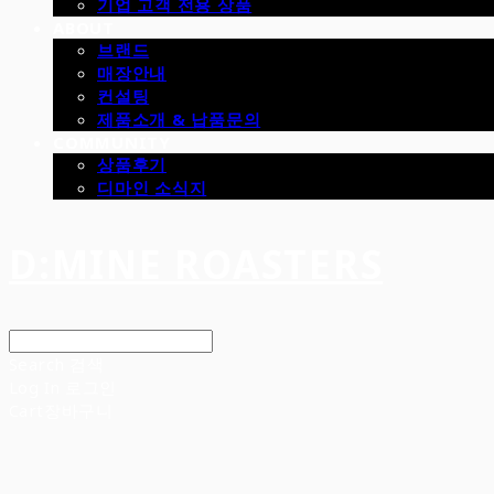
기업 고객 전용 상품
ABOUT
브랜드
매장안내
컨설팅
제품소개 & 납품문의
COMMUNITY
상품후기
디마인 소식지
D:MINE ROASTERS
Search
검색
Log In
로그인
Cart
장바구니