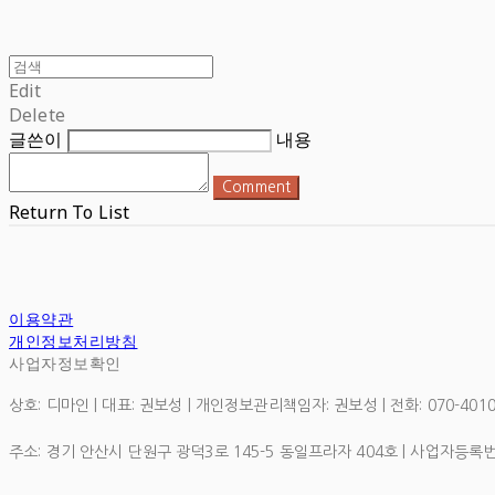
Edit
Delete
글쓴이
내용
Comment
Return To List
이용약관
개인정보처리방침
사업자정보확인
상호: 디마인 | 대표: 권보성 | 개인정보관리책임자: 권보성 | 전화: 070-4010-1
주소: 경기 안산시 단원구 광덕3로 145-5 동일프라자 404호 | 사업자등록