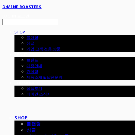
D:MINE ROASTERS
LOG IN
로그인
SHOP
블랜딩
싱글
기업 고객 전용 상품
ABOUT
브랜드
매장안내
컨설팅
제품소개 & 납품문의
COMMUNITY
상품후기
디마인 소식지
SHOP
블랜딩
싱글